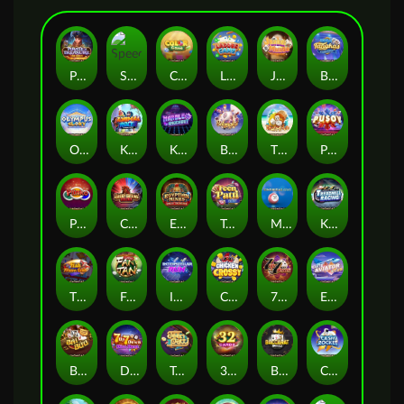
Pirate's Tresure
Speedy Andar Bahar
Colour Game
Ladder Game
Jhandi Munda
Bola Tangkas
Olympus Glory
KM Virtual Animal Race
KM Marble Knockout
Belangkai 2
Thai Hi Lo 2
Pusoy
Plinko
Cockfighting Arena
Egyptian Mines
Teen Patti Blitz
Max Keno
KM Virtual Treadmill Racing
Thai Fish Prawn Crab
Fan Tan Classic
Interstellar Run
Chicken Crossy
7 Up 7 Down Rush
Elite Aviator Club
Bai Buu
Dice Duet
Teen Patti
32 Cards
Baccarat
Cash Rocket