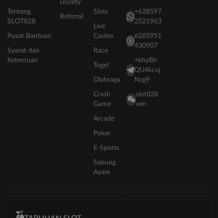
Loyalty
Tentang
Slots
+628597
Referral
SLOT828
2521963
Live
Pusat Bantuan
Casino
6285951
430907
Syarat dan
Race
Ketentuan
+khyBh
Togel
QU4kcxj
Olahraga
Nzg9
Crash
slot828
Game
win
Arcade
Poker
E-Sports
Sabung
Ayam