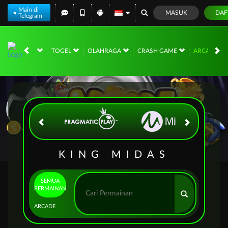
Main di
MASUK
DAF
Telegram
NO
RACE
TOGEL
OLAHRAGA
CRASH GAME
ARCADE
KING MIDAS
SEMUA
PERMAINAN
ARCADE