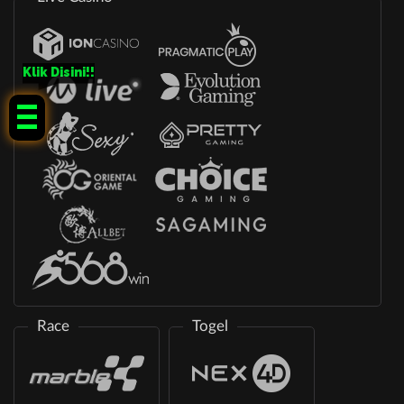
Klik Disini!!
Race
Togel