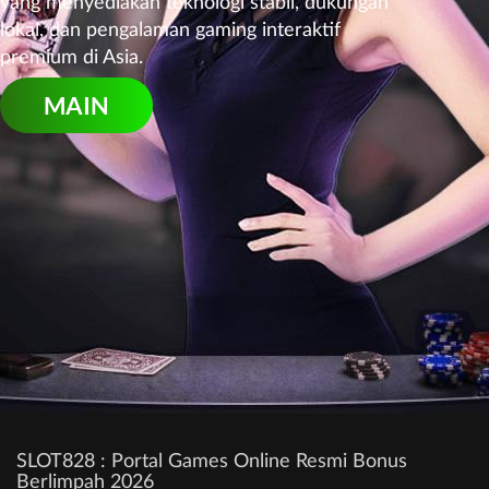
yang menyediakan teknologi stabil, dukungan
lokal, dan pengalaman gaming interaktif
premium di Asia.
MAIN
SLOT828 : Portal Games Online Resmi Bonus
Berlimpah 2026