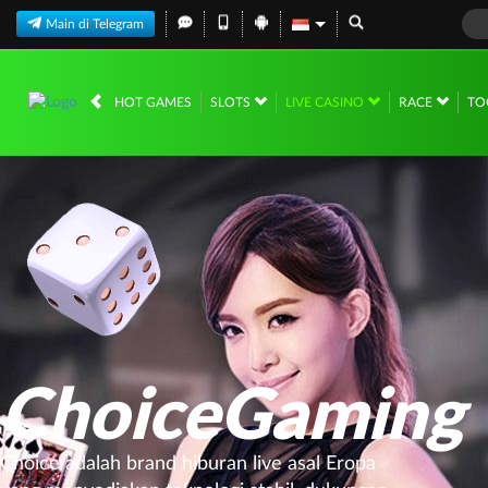
Main di Telegram
HOT GAMES
SLOTS
LIVE CASINO
RACE
TO
ChoiceGaming
Choice adalah brand hiburan live asal Eropa