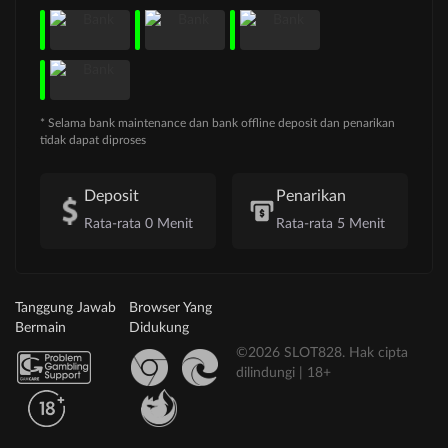
* Selama bank maintenance dan bank offline deposit dan penarikan
tidak dapat diproses
Deposit
Penarikan
Rata-rata 0 Menit
Rata-rata 5 Menit
Tanggung Jawab
Browser Yang
Bermain
Didukung
©2026 SLOT828. Hak cipta
dilindungi | 18+