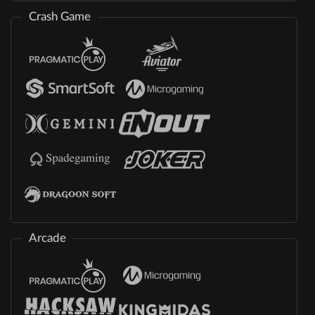
Crash Game
Arcade