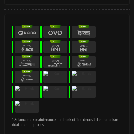
* Selama bank maintenance dan bank offline deposit dan penarikan
tidak dapat diproses