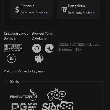
Deposit
Penarikan
Rata-rata 0 Menit
Rata-rata 5 Menit
Tanggung Jawab
Browser Yang
Bermain
Didukung
©2026 SLOT828. Hak cipta
dilindungi | 18+
Platform Penyedia Layanan
Slots