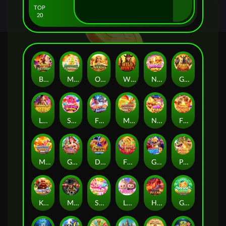
TOP
20
BANDITO RETURNS
MAHJONG 5 DRAGONS
OLYMPUS APOLLO
WILD BOUNTY
NEKO X NEKO
GOLDEN RHINO
LEGACY OF AZTEC
SUGAR FRENZY
FIERY BOXING
MAHJONG WAYS 3+
NEKO TITAN
FORTUNE HORSES
MAHJONG WAYS 3
GOLDEN ISLAND
DRAGON TIGER SHOWDOWN
FORTUNE TRIO
GOVERNMENT DISCO 2
PICHU PICHU
KING'S REALM
MEGA ACE
SUGAR HIGH5
LABUBY
HAMMER OF VULCAN
GOLDEN LEGEND