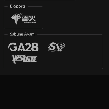
E-Sports
Sabung Ayam