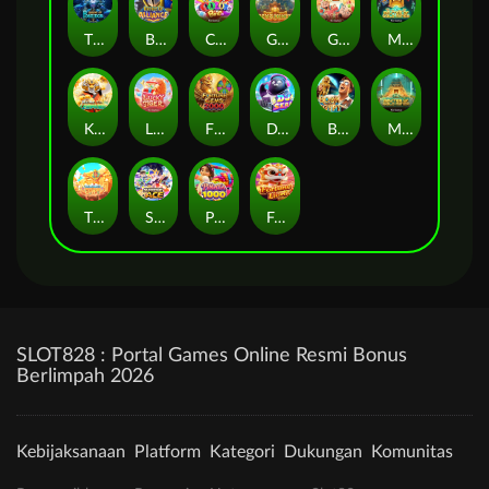
THRONE OF POSEIDON
BATTLE OF ALLIANCE
Color Bingo
GEMS MINER
GOD OF FORTUNE 2
MASTER OF GOLD MINER 2
KUNG FU LEOPARD
LUCKY TIGER
FORTUNE GEMS 2000
DJ SEAL
Book of Egypt
MASTER OF GOLD MINER
TREASURES OF EGYPT
SUPREME ACE
PINATA 1000
Fortune Lion
SLOT828 : Portal Games Online Resmi Bonus
Berlimpah 2026
Kebijaksanaan
Platform
Kategori
Dukungan
Komunitas