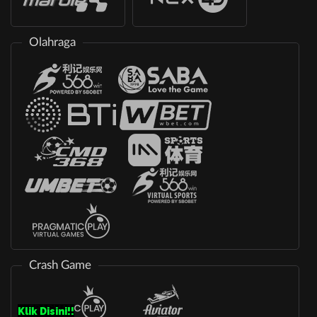
Olahraga
Crash Game
Klik Disini!!